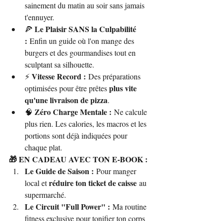
sainement du matin au soir sans jamais 
t'ennuyer.
Le Plaisir SANS la Culpabilité 
🍕 
:
 Enfin un guide où l'on mange des 
burgers et des gourmandises tout en 
sculptant sa silhouette.
Vitesse Record :
⚡ 
 Des préparations 
plus vite 
optimisées pour être prêtes 
qu'une livraison de pizza
.
Zéro Charge Mentale :
🧠 
 Ne calcule 
plus rien. Les calories, les macros et les 
portions sont déjà indiquées pour 
chaque plat.
🎁 EN CADEAU AVEC TON E-BOOK :
Le Guide de Saison :
 Pour manger 
réduire ton ticket de caisse
local et 
 au 
supermarché.
Le Circuit "Full Power" :
 Ma routine 
fitness exclusive pour tonifier ton corps 