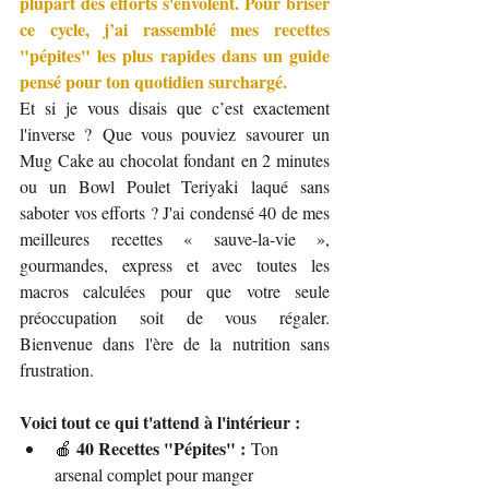
plupart des efforts s'envolent. Pour briser 
ce cycle, j’ai rassemblé mes recettes 
"pépites" les plus rapides dans un guide 
pensé pour ton quotidien surchargé.
Et si je vous disais que c’est exactement 
l'inverse ? Que vous pouviez savourer un 
Mug Cake au chocolat fondant en 2 minutes 
ou un Bowl Poulet Teriyaki laqué sans 
saboter vos efforts ? J'ai condensé 40 de mes 
meilleures recettes « sauve-la-vie », 
gourmandes, express et avec toutes les 
macros calculées pour que votre seule 
préoccupation soit de vous régaler. 
Bienvenue dans l'ère de la nutrition sans 
frustration.
Voici tout ce qui t'attend à l'intérieur :
40 Recettes "Pépites" :
🍎 
 Ton 
arsenal complet pour manger 