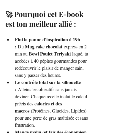
🚀 Pourquoi cet E-book 
est ton meilleur allié :
Fini la panne d'inspiration à 19h 
:
Mug cake chocolat
 Du 
 express en 2 
Bowl Poulet Teriyaki
min au 
 laqué, tu 
accèdes à 40 pépites gourmandes pour 
redécouvrir le plaisir de manger sain, 
sans y passer des heures.
Le contrôle total sur ta silhouette 
:
 Atteins tes objectifs sans jamais 
deviner. Chaque recette inclut le calcul 
calories et des 
précis des 
macros
 (Protéines, Glucides, Lipides) 
pour une perte de gras maîtrisée et sans 
frustration.
Mange malin (et fais des économies) 