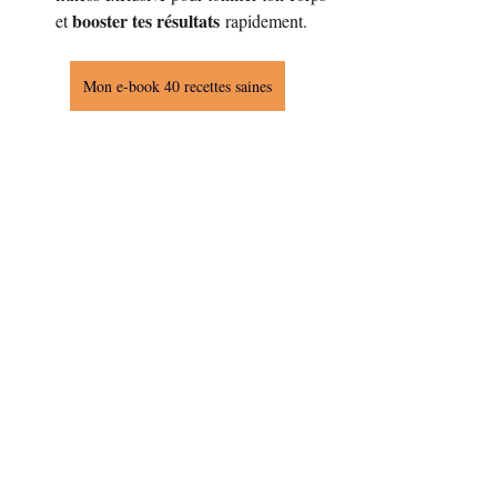
booster tes résultats
et 
 rapidement.
Mon e-book 40 recettes saines