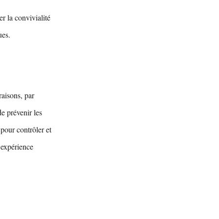
r la convivialité
ues.
raisons, par
de prévenir les
 pour contrôler et
e expérience