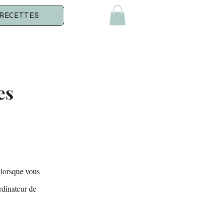
 RECETTES
es
r lorsque vous
rdinateur de