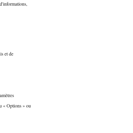
d'informations,
is et de
ramètres
u « Options » ou